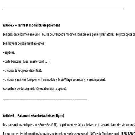
________________________________________
Article 5 – Tarifs et modalités de paiement
Les prix sont exprimés en euros TTC. Ils peuvent être modifiés sans préavis par les prestataires. Le prix applica
Les moyens de paiement acceptés :
•
espèces,
•
carte bancaire, (visa, mastercard,…)
•
chèques (avec pièce d’identité),
•
chèques vacances (uniquement au module « Mon Village Vacances », version papier).
Aucun frais de dossier ni de réservation n’est appliqué.
________________________________________
Article 6 – Paiement sécurisé (achats en ligne)
Les transactions en ligne sont sécurisées (SSL). Le paiement se fait exclusivement par carte bancaire via un pre
En aucun cas, les informations bancaires ne transitent sur les serveurs de l’Office de Tourisme ou de l’EPIC BELCO