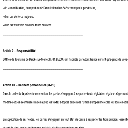
•
de la modification, du report ou de l’annulation d’un événement par le prestataire,
•
d’un cas de force majeure,
•
d’un fait d’un tiers ou d’une faute du client.
________________________________________
Article 9 – Responsabilité
L’Office de Tourisme de Berck-sur-Mer et l’EPIC BELCO sont habilités par Atout France en tant qu’agents de voyag
________________________________________
Article 10 – Données personnelles (RGPD)
Dans le cadre de la présente convention, les parties s’engagent à respecter toute législation légale et règlement
modifiée et ses éventuelles mises à jour, les textes adoptés au sein de l’Union Européenne et les lois locales et 
En application de ses textes, les parties s’engagent en tout état de cause à respecter les trois principes esse