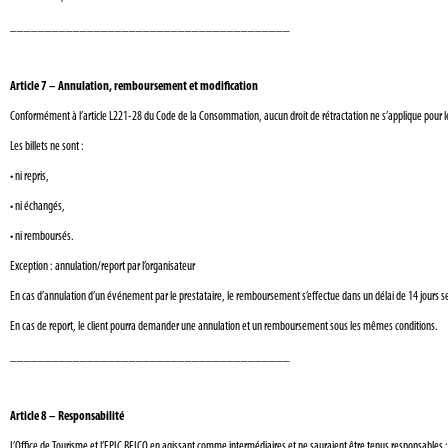
________________________________________
Article 7 – Annulation, remboursement et modification
Conformément à l’article L221-28 du Code de la Consommation, aucun droit de rétractation ne s’applique pour l
Les billets ne sont :
•
ni repris,
•
ni échangés,
•
ni remboursés.
Exception : annulation/report par l’organisateur
En cas d’annulation d’un événement par le prestataire, le remboursement s’effectue dans un délai de 14 jours se
En cas de report, le client pourra demander une annulation et un remboursement sous les mêmes conditions.
________________________________________
Article 8 – Responsabilité
L’Office de Tourisme et l’EPIC BELCO en agissant comme intermédiaires et ne sauraient être tenus responsables :