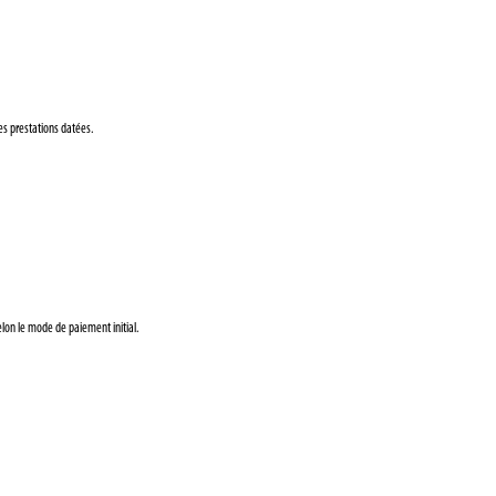
es prestations datées.
lon le mode de paiement initial.