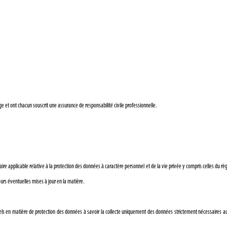
e et ont chacun souscrit une assurance de responsabilité civile professionnelle.
aire applicable relative à la protection des données à caractère personnel et de la vie privée y compris celles du 
leurs éventuelles mises à jour en la matière.
ntiels en matière de protection des données à savoir la collecte uniquement des données strictement nécessaires au 