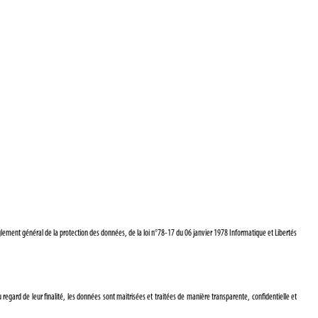
règlement général de la protection des données, de la loi n°78-17 du 06 janvier 1978 Informatique et Libertés
regard de leur finalité, les données sont maitrisées et traitées de manière transparente, confidentielle et