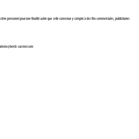
ractère personnel pour une finalité autre que celle convenue y compris à des fins commerciales, publicitaires
 : tourisme@berck-sur.mer.com