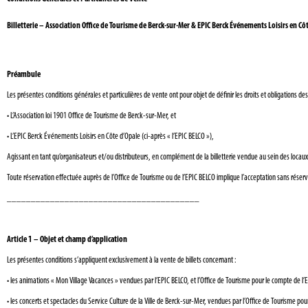
Billetterie – Association Office de Tourisme de Berck-sur-Mer & EPIC Berck Événements Loisirs en Cô
Préambule
Les présentes conditions générales et particulières de vente ont pour objet de définir les droits et obligations des
•
L’Association loi 1901 Office de Tourisme de Berck-sur-Mer, et
•
L’EPIC Berck Événements Loisirs en Côte d’Opale (ci-après « l’EPIC BELCO »),
Agissant en tant qu’organisateurs et/ou distributeurs, en complément de la billetterie vendue au sein des locaux
Toute réservation effectuée auprès de l’Office de Tourisme ou de l’EPIC BELCO implique l’acceptation sans réserve 
________________________________________
Article 1 – Objet et champ d’application
Les présentes conditions s’appliquent exclusivement à la vente de billets concernant :
•
les animations « Mon Village Vacances » vendues par l’EPIC BELCO, et l’Office de Tourisme pour le compte de l’
•
les concerts et spectacles du Service Culture de la Ville de Berck-sur-Mer, vendues par l’Office de Tourisme pou