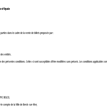
te d’Opale
 parties dans le cadre de la vente de billets proposée par :
 des entités.
des présentes conditions. Celles-ci sont susceptibles d’être modifiées sans préavis. Les conditions applicables sont
EPIC BELCO,
r le compte de la Ville de Berck-sur-Mer,