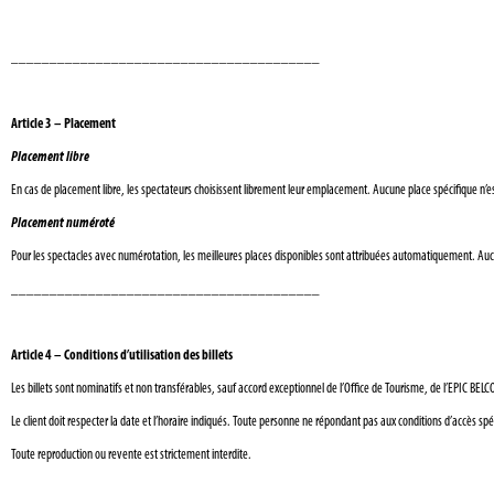
________________________________________
Article 3 – Placement
Placement libre
En cas de placement libre, les spectateurs choisissent librement leur emplacement. Aucune place spécifique n’es
Placement numéroté
Pour les spectacles avec numérotation, les meilleures places disponibles sont attribuées automatiquement. Auc
________________________________________
Article 4 – Conditions d’utilisation des billets
Les billets sont nominatifs et non transférables, sauf accord exceptionnel de l’Office de Tourisme, de l’EPIC BELC
Le client doit respecter la date et l’horaire indiqués. Toute personne ne répondant pas aux conditions d’accès 
Toute reproduction ou revente est strictement interdite.