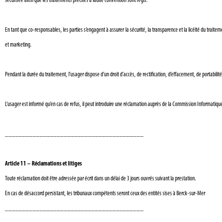
sécurisée ainsi que les traitements précités à ladite convention sont régis.
En tant que co-responsables, les parties s’engagent à assurer la sécurité, la transparence et la licéité du trait
et marketing.
Pendant la durée du traitement, l’usager dispose d’un droit d’accès, de rectification, d’effacement, de portabil
L’usager est informé qu’en cas de refus, il peut introduire une réclamation auprès de la Commission Informatique
________________________________________
Article 11 – Réclamations et litiges
Toute réclamation doit être adressée par écrit dans un délai de 3 jours ouvrés suivant la prestation.
En cas de désaccord persistant, les tribunaux compétents seront ceux des entités sises à Berck-sur-Mer
________________________________________