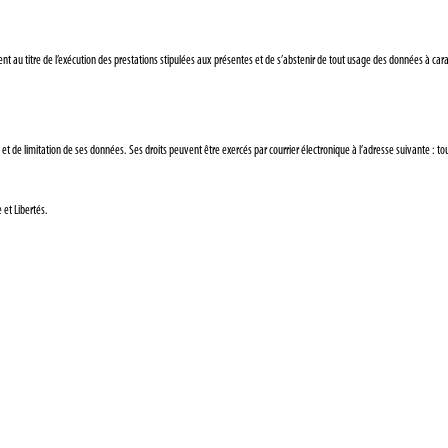
ement au titre de l’exécution des prestations stipulées aux présentes et de s’abstenir de tout usage des données à ca
ité et de limitation de ses données. Ses droits peuvent être exercés par courrier électronique à l’adresse suivante
 et Libertés.