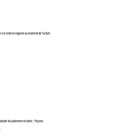
ble est celui en vigueur au moment de l’achat.
stataire de paiement sécurisé : Payzen.
.