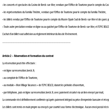
•
les concerts et spectacles du Casino de Berck-sur-Mer, vendues par l’Office de Tourisme pour le compte du Ca
•
les représentations du Familia Théâtre, vendues par l’Office de Tourisme pour le compte du Familia Théâtre,
•
les billets vendus par l’Office de Tourisme pour le compte du Musée Opale Sud de Berck-sur-Mer et des parcs p
•
Toute autre prestation vendue en ligne ou au guichet par l’Office de Tourisme de Berck-sur-Mer, et l’EPIC BELC
L’achat d’un billet vaut adhésion au règlement intérieur du lieu de l’évènement.
________________________________________
Article 2 – Réservation et formation du contrat
La réservation peut être effectuée :
•
en ligne sur reservation.berck.fr,
•
au comptoir de l’Office de Tourisme,
•
au module « Mon Village Vacances » de l’EPIC BELCO, durant les périodes d’ouverture,
•
par téléphone, puis en ligne sur reservation.berck.fr, avec paiement sécurisé via un lien envoyé par mail,
La commande n’est définitivement confirmée qu’après paiement intégral ou prise d’empreinte bancaire et récept
Les billets sont remis en main propre ou envoyés par courriel sous forme électronique. Aucun envoi postal n’est 