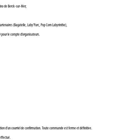
sino de Berck-sur-Mer,
artenaires (Bagatelle, Laby’Parc, Pop Corn Labyrinthe),
O pour le compte d’organisateurs.
ion d’un courriel de confirmation. Toute commande est ferme et définitive.
effectué.