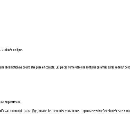
t attribuée en ligne.
une réclamation ne pourra être prise en compte. Les places numérotées ne sont plus garanties après le début de l
O ou du prestataire.
spécifiés au moment de l’achat (âge, horaire, lieu de rendez-vous, tenue…) pourra se voir refuser l’entrée sans r