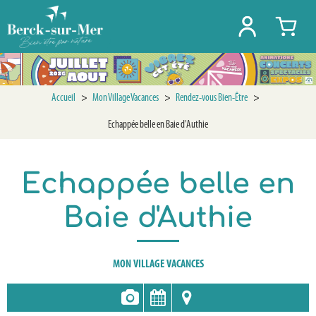
Accueil
>
Mon Village Vacances
>
Rendez-vous Bien-Être
>
Echappée belle en Baie d'Authie
Echappée belle en
Baie d'Authie
MON VILLAGE VACANCES