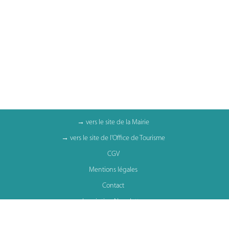
→ vers le site de la Mairie
→ vers le site de l'Office de Tourisme
CGV
Mentions légales
Contact
Inscription Newsletter
Gestion des cookies